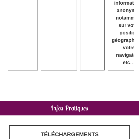
informatio
anonyme
notamme
sur votr
position
géographiq
votre
navigateu
etc…
Infos Pratiques
TÉLÉCHARGEMENTS